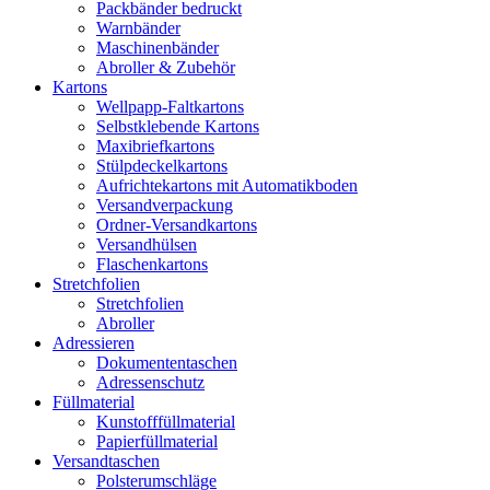
Packbänder bedruckt
Warnbänder
Maschinenbänder
Abroller & Zubehör
Kartons
Wellpapp-Faltkartons
Selbstklebende Kartons
Maxibriefkartons
Stülpdeckelkartons
Aufrichtekartons mit Automatikboden
Versandverpackung
Ordner-Versandkartons
Versandhülsen
Flaschenkartons
Stretchfolien
Stretchfolien
Abroller
Adressieren
Dokumententaschen
Adressenschutz
Füllmaterial
Kunstofffüllmaterial
Papierfüllmaterial
Versandtaschen
Polsterumschläge