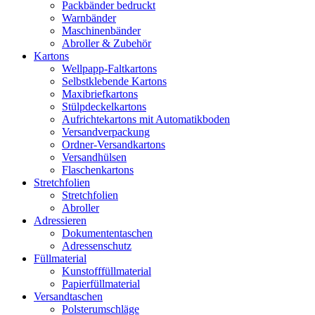
Packbänder bedruckt
Warnbänder
Maschinenbänder
Abroller & Zubehör
Kartons
Wellpapp-Faltkartons
Selbstklebende Kartons
Maxibriefkartons
Stülpdeckelkartons
Aufrichtekartons mit Automatikboden
Versandverpackung
Ordner-Versandkartons
Versandhülsen
Flaschenkartons
Stretchfolien
Stretchfolien
Abroller
Adressieren
Dokumententaschen
Adressenschutz
Füllmaterial
Kunstofffüllmaterial
Papierfüllmaterial
Versandtaschen
Polsterumschläge