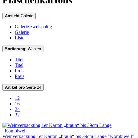
Flaschenkartons
Ansicht
Galerie
Galerie zweispaltig
Galerie
Liste
Sortierung:
Wählen
Titel
Titel
Preis
Preis
Artikel pro Seite
24
12
16
24
32
Weinverpackung 1er Karton „braun“ bis 39cm Länge "Kombiwell"