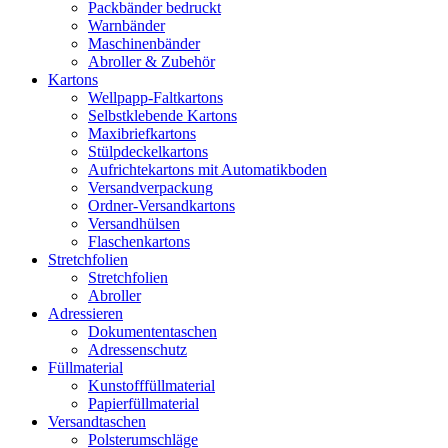
Packbänder bedruckt
Warnbänder
Maschinenbänder
Abroller & Zubehör
Kartons
Wellpapp-Faltkartons
Selbstklebende Kartons
Maxibriefkartons
Stülpdeckelkartons
Aufrichtekartons mit Automatikboden
Versandverpackung
Ordner-Versandkartons
Versandhülsen
Flaschenkartons
Stretchfolien
Stretchfolien
Abroller
Adressieren
Dokumententaschen
Adressenschutz
Füllmaterial
Kunstofffüllmaterial
Papierfüllmaterial
Versandtaschen
Polsterumschläge