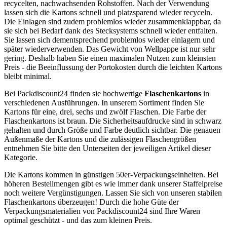
recycelten, nachwachsenden Rohstoffen. Nach der Verwendung
lassen sich die Kartons schnell und platzsparend wieder recyceln.
Die Einlagen sind zudem problemlos wieder zusammenklappbar, da
sie sich bei Bedarf dank des Stecksystems schnell wieder entfalten.
Sie lassen sich dementsprechend problemlos wieder einlagern und
später wiederverwenden. Das Gewicht von Wellpappe ist nur sehr
gering. Deshalb haben Sie einen maximalen Nutzen zum kleinsten
Preis - die Beeinflussung der Portokosten durch die leichten Kartons
bleibt minimal.
Bei Packdiscount24 finden sie hochwertige
Flaschenkartons
in
verschiedenen Ausführungen. In unserem Sortiment finden Sie
Kartons für eine, drei, sechs und zwölf Flaschen. Die Farbe der
Flaschenkartons ist braun. Die Sicherheitsaufdrucke sind in schwarz
gehalten und durch Größe und Farbe deutlich sichtbar. Die genauen
Außenmaße der Kartons und die zulässigen Flaschengrößen
entnehmen Sie bitte den Unterseiten der jeweiligen Artikel dieser
Kategorie.
Die Kartons kommen in günstigen 50er-Verpackungseinheiten. Bei
höheren Bestellmengen gibt es wie immer dank unserer Staffelpreise
noch weitere Vergünstigungen. Lassen Sie sich von unseren stabilen
Flaschenkartons überzeugen! Durch die hohe Güte der
Verpackungsmaterialien von Packdiscount24 sind Ihre Waren
optimal geschützt - und das zum kleinen Preis.