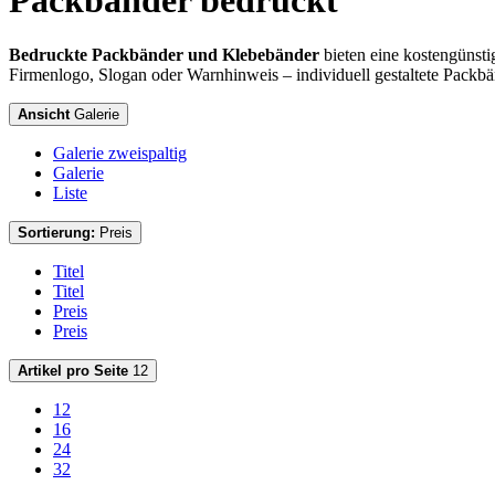
Packbänder bedruckt
Bedruckte Packbänder und Klebebänder
bieten eine kostengünst
Firmenlogo, Slogan oder Warnhinweis – individuell gestaltete Packb
Ansicht
Galerie
Galerie zweispaltig
Galerie
Liste
Sortierung:
Preis
Titel
Titel
Preis
Preis
Artikel pro Seite
12
12
16
24
32