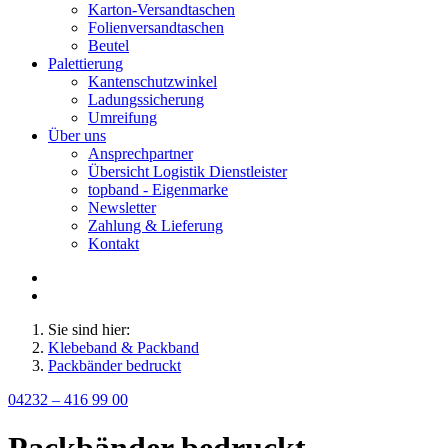
Karton-Versandtaschen
Folienversandtaschen
Beutel
Palettierung
Kantenschutzwinkel
Ladungssicherung
Umreifung
Über uns
Ansprechpartner
Übersicht Logistik Dienstleister
topband - Eigenmarke
Newsletter
Zahlung & Lieferung
Kontakt
Sie sind hier:
Klebeband & Packband
Packbänder bedruckt
04232 – 416 99 00