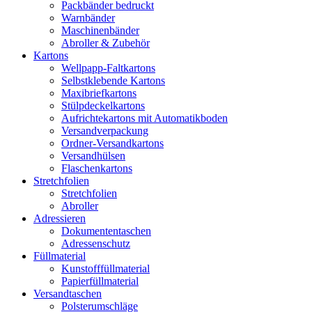
Packbänder bedruckt
Warnbänder
Maschinenbänder
Abroller & Zubehör
Kartons
Wellpapp-Faltkartons
Selbstklebende Kartons
Maxibriefkartons
Stülpdeckelkartons
Aufrichtekartons mit Automatikboden
Versandverpackung
Ordner-Versandkartons
Versandhülsen
Flaschenkartons
Stretchfolien
Stretchfolien
Abroller
Adressieren
Dokumententaschen
Adressenschutz
Füllmaterial
Kunstofffüllmaterial
Papierfüllmaterial
Versandtaschen
Polsterumschläge