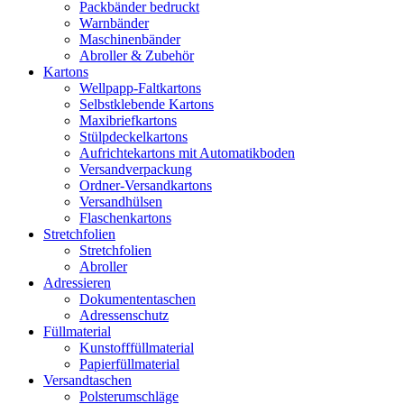
Packbänder bedruckt
Warnbänder
Maschinenbänder
Abroller & Zubehör
Kartons
Wellpapp-Faltkartons
Selbstklebende Kartons
Maxibriefkartons
Stülpdeckelkartons
Aufrichtekartons mit Automatikboden
Versandverpackung
Ordner-Versandkartons
Versandhülsen
Flaschenkartons
Stretchfolien
Stretchfolien
Abroller
Adressieren
Dokumententaschen
Adressenschutz
Füllmaterial
Kunstofffüllmaterial
Papierfüllmaterial
Versandtaschen
Polsterumschläge