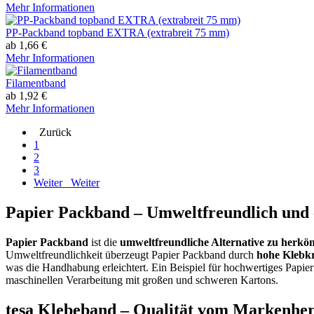
Mehr Informationen
PP-Packband topband EXTRA (extrabreit 75 mm)
ab 1,66 €
Mehr Informationen
Filamentband
ab 1,92 €
Mehr Informationen
Zurück
1
2
3
Weiter
Weiter
Papier Packband – Umweltfreundlich und e
Papier Packband
ist die
umweltfreundliche Alternative zu herk
Umweltfreundlichkeit überzeugt Papier Packband durch
hohe Klebkr
was die Handhabung erleichtert. Ein Beispiel für hochwertiges Papie
maschinellen Verarbeitung mit großen und schweren Kartons.
tesa Klebeband – Qualität vom Markenhers