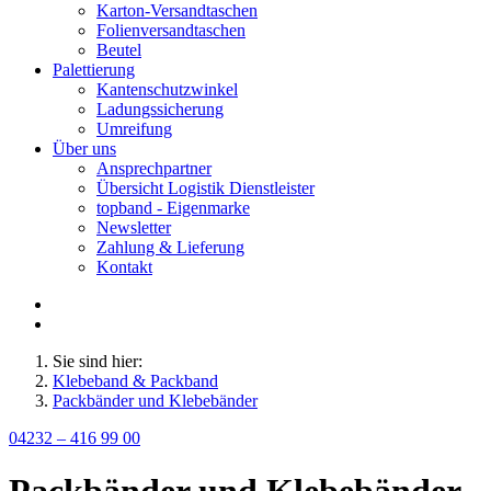
Karton-Versandtaschen
Folienversandtaschen
Beutel
Palettierung
Kantenschutzwinkel
Ladungssicherung
Umreifung
Über uns
Ansprechpartner
Übersicht Logistik Dienstleister
topband - Eigenmarke
Newsletter
Zahlung & Lieferung
Kontakt
Sie sind hier:
Klebeband & Packband
Packbänder und Klebebänder
04232 – 416 99 00