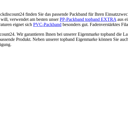
ackdiscount24 finden Sie das passende Packband für Ihren Einsatzzwec
n will, verwendet am besten unser
PP-Packband topband EXTRA
aus ei
aturen eignet sich
PVC-Packband
besonders gut. Fadenverstärktes Fil
count24. Wir garantieren Ihnen bei unserer Eigenmarke topband die L
 passende Produkt. Neben unserer topband Eigenmarke können Sie auc
ügung.