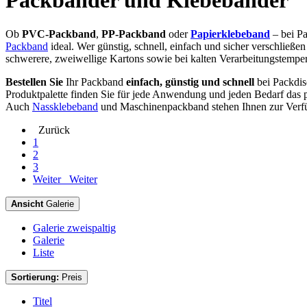
Packbänder und Klebebänder
Ob
PVC-Packband
,
PP-Packband
oder
Papierklebeband
– bei P
Packband
ideal. Wer günstig, schnell, einfach und sicher verschließe
schwerere, zweiwellige Kartons sowie bei kalten Verarbeitungstemper
Bestellen Sie
Ihr Packband
einfach, günstig und schnell
bei Packdis
Produktpalette finden Sie für jede Anwendung und jeden Bedarf das
Auch
Nassklebeband
und Maschinenpackband stehen Ihnen zur Verf
Zurück
1
2
3
Weiter
Weiter
Ansicht
Galerie
Galerie zweispaltig
Galerie
Liste
Sortierung:
Preis
Titel