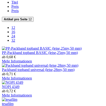
Titel
Preis
Preis
Artikel pro Seite
12
12
16
24
32
PP-Packband topband BASIC (leise,25my,50 mm)
ab 0,68 €
Mehr Informationen
Packband topband universal (leise,28my,50 mm)
ab 0,71 €
Mehr Informationen
NOPI 4349
ab 0,72 €
Mehr Informationen
tesafilm