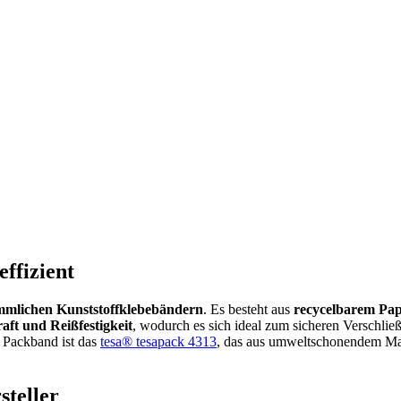
ffizient
ömmlichen Kunststoffklebebändern
. Es besteht aus
recycelbarem Pap
aft und Reißfestigkeit
, wodurch es sich ideal zum sicheren Verschlie
r Packband ist das
tesa® tesapack 4313
, das aus umweltschonendem Mate
teller