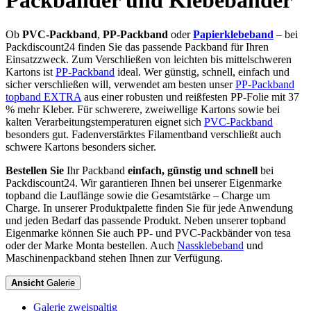
Packbänder und Klebebänder
Ob
PVC-Packband
,
PP-Packband
oder
Papierklebeband
– bei
Packdiscount24 finden Sie das passende Packband für Ihren
Einsatzzweck. Zum Verschließen von leichten bis mittelschweren
Kartons ist
PP-Packband
ideal. Wer günstig, schnell, einfach und
sicher verschließen will, verwendet am besten unser
PP-Packband
topband EXTRA
aus einer robusten und reißfesten PP-Folie mit 37
% mehr Kleber. Für schwerere, zweiwellige Kartons sowie bei
kalten Verarbeitungstemperaturen eignet sich
PVC-Packband
besonders gut. Fadenverstärktes Filamentband verschließt auch
schwere Kartons besonders sicher.
Bestellen Sie
Ihr Packband
einfach, günstig und schnell
bei
Packdiscount24. Wir garantieren Ihnen bei unserer Eigenmarke
topband die Lauflänge sowie die Gesamtstärke – Charge um
Charge. In unserer Produktpalette finden Sie für jede Anwendung
und jeden Bedarf das passende Produkt. Neben unserer topband
Eigenmarke können Sie auch PP- und PVC-Packbänder von tesa
oder der Marke Monta bestellen. Auch
Nassklebeband
und
Maschinenpackband stehen Ihnen zur Verfügung.
Ansicht
Galerie
Galerie zweispaltig