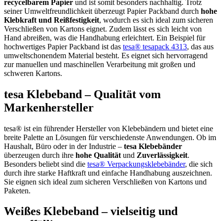
recycelbarem Papier
und ist somit besonders nachhaltig. Trotz
seiner Umweltfreundlichkeit überzeugt Papier Packband durch
hohe
Klebkraft und Reißfestigkeit
, wodurch es sich ideal zum sicheren
Verschließen von Kartons eignet. Zudem lässt es sich leicht von
Hand abreißen, was die Handhabung erleichtert. Ein Beispiel für
hochwertiges Papier Packband ist das
tesa® tesapack 4313
, das aus
umweltschonendem Material besteht. Es eignet sich hervorragend
zur manuellen und maschinellen Verarbeitung mit großen und
schweren Kartons.
tesa Klebeband – Qualität vom
Markenhersteller
tesa® ist ein führender Hersteller von Klebebändern und bietet eine
breite Palette an Lösungen für verschiedenste Anwendungen. Ob im
Haushalt, Büro oder in der Industrie –
tesa Klebebänder
überzeugen durch ihre
hohe Qualität
und
Zuverlässigkeit
.
Besonders beliebt sind die
tesa® Verpackungsklebebänder
, die sich
durch ihre starke Haftkraft und einfache Handhabung auszeichnen.
Sie eignen sich ideal zum sicheren Verschließen von Kartons und
Paketen.
Weißes Klebeband – vielseitig und