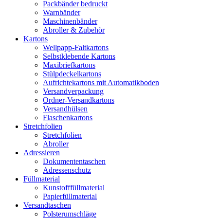
Packbänder bedruckt
Warnbänder
Maschinenbänder
Abroller & Zubehör
Kartons
Wellpapp-Faltkartons
Selbstklebende Kartons
Maxibriefkartons
Stülpdeckelkartons
Aufrichtekartons mit Automatikboden
Versandverpackung
Ordner-Versandkartons
Versandhülsen
Flaschenkartons
Stretchfolien
Stretchfolien
Abroller
Adressieren
Dokumententaschen
Adressenschutz
Füllmaterial
Kunstofffüllmaterial
Papierfüllmaterial
Versandtaschen
Polsterumschläge