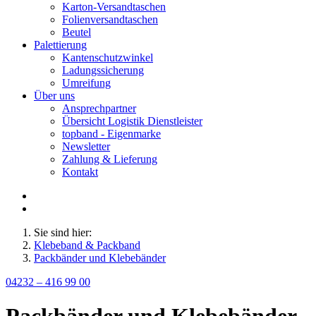
Karton-Versandtaschen
Folienversandtaschen
Beutel
Palettierung
Kantenschutzwinkel
Ladungssicherung
Umreifung
Über uns
Ansprechpartner
Übersicht Logistik Dienstleister
topband - Eigenmarke
Newsletter
Zahlung & Lieferung
Kontakt
Sie sind hier:
Klebeband & Packband
Packbänder und Klebebänder
04232 – 416 99 00