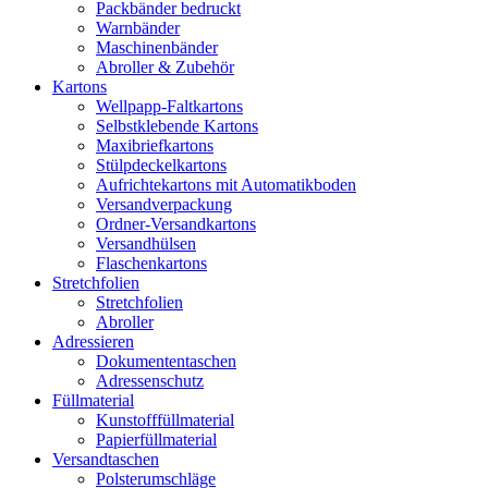
Packbänder bedruckt
Warnbänder
Maschinenbänder
Abroller & Zubehör
Kartons
Wellpapp-Faltkartons
Selbstklebende Kartons
Maxibriefkartons
Stülpdeckelkartons
Aufrichtekartons mit Automatikboden
Versandverpackung
Ordner-Versandkartons
Versandhülsen
Flaschenkartons
Stretchfolien
Stretchfolien
Abroller
Adressieren
Dokumententaschen
Adressenschutz
Füllmaterial
Kunstofffüllmaterial
Papierfüllmaterial
Versandtaschen
Polsterumschläge