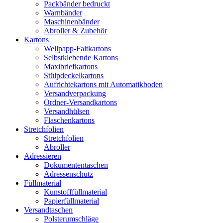
Packbänder bedruckt
Warnbänder
Maschinenbänder
Abroller & Zubehör
Kartons
Wellpapp-Faltkartons
Selbstklebende Kartons
Maxibriefkartons
Stülpdeckelkartons
Aufrichtekartons mit Automatikboden
Versandverpackung
Ordner-Versandkartons
Versandhülsen
Flaschenkartons
Stretchfolien
Stretchfolien
Abroller
Adressieren
Dokumententaschen
Adressenschutz
Füllmaterial
Kunstofffüllmaterial
Papierfüllmaterial
Versandtaschen
Polsterumschläge