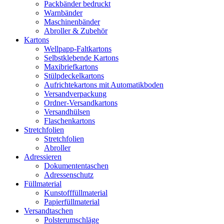
Packbänder bedruckt
Warnbänder
Maschinenbänder
Abroller & Zubehör
Kartons
Wellpapp-Faltkartons
Selbstklebende Kartons
Maxibriefkartons
Stülpdeckelkartons
Aufrichtekartons mit Automatikboden
Versandverpackung
Ordner-Versandkartons
Versandhülsen
Flaschenkartons
Stretchfolien
Stretchfolien
Abroller
Adressieren
Dokumententaschen
Adressenschutz
Füllmaterial
Kunstofffüllmaterial
Papierfüllmaterial
Versandtaschen
Polsterumschläge