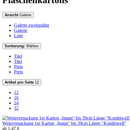
Flaschenkartons
Ansicht
Galerie
Galerie zweispaltig
Galerie
Liste
Sortierung:
Wählen
Titel
Titel
Preis
Preis
Artikel pro Seite
12
12
16
24
32
Weinverpackung 1er Karton „braun“ bis 39cm Länge "Kombiwell"
ab 1,47 €