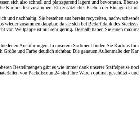
en sich also schnell und platzsparend lagern und bevorraten. Ebenso r
e Kartons fest zusammen. Ein zusätzliches Kleben der Einlagen ist nich
ich und nachhaltig. Sie bestehen aus bereits recycelten, nachwachsend
s wieder zusammenklappbar, da sie sich bei Bedarf dank des Stecksyst
t von Wellpappe ist nur sehr gering. Deshalb haben Sie einen maximal
chiedenen Ausführungen. In unserem Sortiment finden Sie Kartons für e
rch Größe und Farbe deutlich sichtbar. Die genauen Außenmaße der Kar
eren Bestellmengen gibt es wie immer dank unserer Staffelpreise noch
erialien von Packdiscount24 sind Ihre Waren optimal geschützt - und 