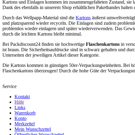
Kartons und Einlagen kommen im zusammengefalteten Zustand, sie lass
Dank des ebenfalls in unserem Shop erhältlichen Paketbandes halten di
Durch das Wellpapp-Material sind die
Kartons
äußerst umweltverträgl
und platzsparend wieder recyceln. Die Einlagen sind zudem problemlo
problemlos wieder einlagern und später wiederverwenden. Das Gewich
durch die leichten Kartons bleibt minimal.
Bei Packdiscount24 finden sie hochwertige
Flaschenkartons
in vers
ist braun. Die Sicherheitsaufdrucke sind in schwarz gehalten und du
Unterseiten der jeweiligen Artikel dieser Kategorie.
Die Kartons kommen in günstigen 50er-Verpackungseinheiten. Bei höh
Flaschenkartons überzeugen! Durch die hohe Güte der Verpackungsmat
Service
Kontakt
Hilfe
Links
Warenkorb
Konto
Merkzettel
Mein Wunschzettel
Öffentlicher Wunschzettel