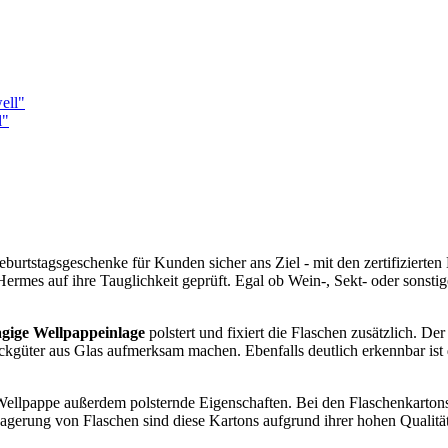
l"
eburtstagsgeschenke für Kunden sicher ans Ziel - mit den zertifiziert
 Hermes auf ihre Tauglichkeit geprüft. Egal ob Wein-, Sekt- oder sonst
agige Wellpappeinlage
polstert und fixiert die Flaschen zusätzlich. Der
güter aus Glas aufmerksam machen. Ebenfalls deutlich erkennbar ist di
 Wellpappe außerdem polsternde Eigenschaften. Bei den Flaschenkarton
agerung von Flaschen sind diese Kartons aufgrund ihrer hohen Qualität