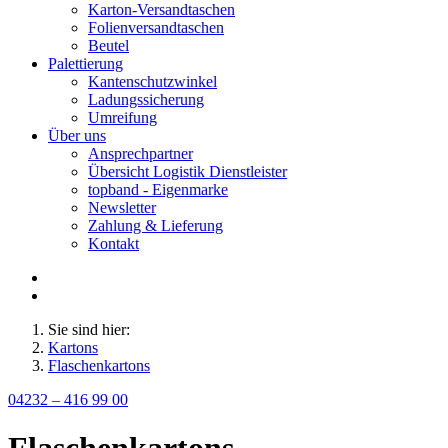
Karton-Versandtaschen
Folienversandtaschen
Beutel
Palettierung
Kantenschutzwinkel
Ladungssicherung
Umreifung
Über uns
Ansprechpartner
Übersicht Logistik Dienstleister
topband - Eigenmarke
Newsletter
Zahlung & Lieferung
Kontakt
Sie sind hier:
Kartons
Flaschenkartons
04232 – 416 99 00