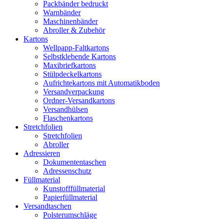
Packbänder bedruckt
Warnbänder
Maschinenbänder
Abroller & Zubehör
Kartons
Wellpapp-Faltkartons
Selbstklebende Kartons
Maxibriefkartons
Stülpdeckelkartons
Aufrichtekartons mit Automatikboden
Versandverpackung
Ordner-Versandkartons
Versandhülsen
Flaschenkartons
Stretchfolien
Stretchfolien
Abroller
Adressieren
Dokumententaschen
Adressenschutz
Füllmaterial
Kunstofffüllmaterial
Papierfüllmaterial
Versandtaschen
Polsterumschläge