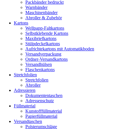
Packbänder bedruckt
Warnbänder
Maschinenbänder
Abroller & Zubehör
Kartons
Wellpapp-Faltkartons
Selbstklebende Kartons
Maxibriefkartons
Stülpdeckelkartons
Aufrichtekartons mit Automatikboden
Versandverpackung
Ordner-Versandkartons
Versandhülsen
Flaschenkartons
Stretchfolien
Stretchfolien
Abroller
Adressieren
Dokumententaschen
Adressenschutz
Füllmaterial
Kunstofffüllmaterial
Papierfüllmaterial
Versandtaschen
Polsterumschläge