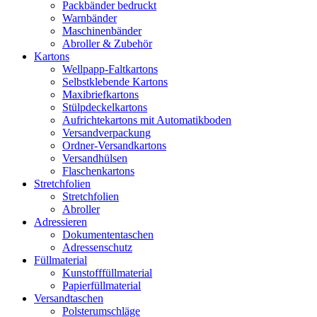
Packbänder bedruckt
Warnbänder
Maschinenbänder
Abroller & Zubehör
Kartons
Wellpapp-Faltkartons
Selbstklebende Kartons
Maxibriefkartons
Stülpdeckelkartons
Aufrichtekartons mit Automatikboden
Versandverpackung
Ordner-Versandkartons
Versandhülsen
Flaschenkartons
Stretchfolien
Stretchfolien
Abroller
Adressieren
Dokumententaschen
Adressenschutz
Füllmaterial
Kunstofffüllmaterial
Papierfüllmaterial
Versandtaschen
Polsterumschläge