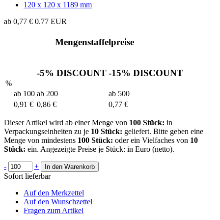
120 x 120 x 1189 mm
ab
0,77 €
0.77
EUR
Mengenstaffelpreise
-5%
DISCOUNT
-15%
DISCOUNT
%
ab 100
ab 200
ab 500
0,91 €
0,86 €
0,77 €
Dieser Artikel wird ab einer Menge von
100 Stück:
in
Verpackungseinheiten zu je
10 Stück:
geliefert. Bitte geben eine
Menge von mindestens
100 Stück:
oder ein Vielfaches von
10
Stück:
ein. Angezeigte Preise je Stück: in Euro (netto).
-
+
In den Warenkorb
Sofort lieferbar
Auf den Merkzettel
Auf den Wunschzettel
Fragen zum Artikel