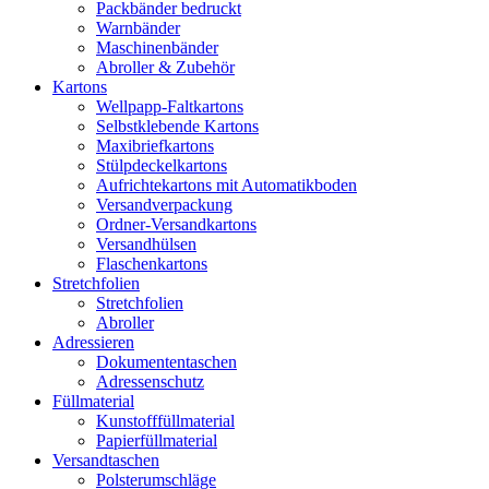
Packbänder bedruckt
Warnbänder
Maschinenbänder
Abroller & Zubehör
Kartons
Wellpapp-Faltkartons
Selbstklebende Kartons
Maxibriefkartons
Stülpdeckelkartons
Aufrichtekartons mit Automatikboden
Versandverpackung
Ordner-Versandkartons
Versandhülsen
Flaschenkartons
Stretchfolien
Stretchfolien
Abroller
Adressieren
Dokumententaschen
Adressenschutz
Füllmaterial
Kunstofffüllmaterial
Papierfüllmaterial
Versandtaschen
Polsterumschläge