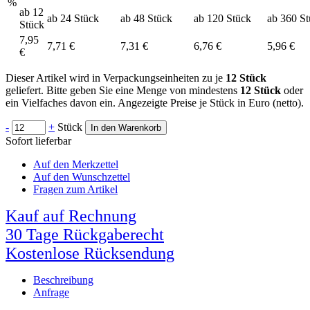
%
ab 12
ab 24 Stück
ab 48 Stück
ab 120 Stück
ab 360 S
Stück
7,95
7,71 €
7,31 €
6,76 €
5,96 €
€
Dieser Artikel wird in Verpackungseinheiten zu je
12 Stück
geliefert. Bitte geben Sie eine Menge von mindestens
12 Stück
oder
ein Vielfaches davon ein. Angezeigte Preise je Stück in Euro (netto).
-
+
Stück
In den Warenkorb
Sofort lieferbar
Auf den Merkzettel
Auf den Wunschzettel
Fragen zum Artikel
Kauf auf Rechnung
30 Tage Rückgaberecht
Kostenlose Rücksendung
Beschreibung
Anfrage