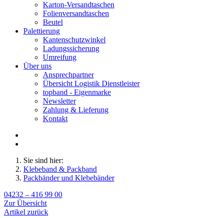
Karton-Versandtaschen
Folienversandtaschen
Beutel
Palettierung
Kantenschutzwinkel
Ladungssicherung
Umreifung
Über uns
Ansprechpartner
Übersicht Logistik Dienstleister
topband - Eigenmarke
Newsletter
Zahlung & Lieferung
Kontakt
Sie sind hier:
Klebeband & Packband
Packbänder und Klebebänder
04232 – 416 99 00
Zur Übersicht
Artikel zurück