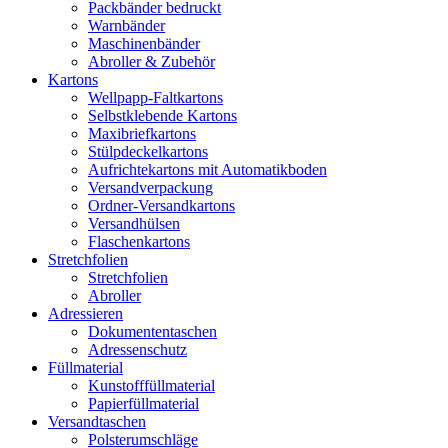
Packbänder bedruckt
Warnbänder
Maschinenbänder
Abroller & Zubehör
Kartons
Wellpapp-Faltkartons
Selbstklebende Kartons
Maxibriefkartons
Stülpdeckelkartons
Aufrichtekartons mit Automatikboden
Versandverpackung
Ordner-Versandkartons
Versandhülsen
Flaschenkartons
Stretchfolien
Stretchfolien
Abroller
Adressieren
Dokumententaschen
Adressenschutz
Füllmaterial
Kunstofffüllmaterial
Papierfüllmaterial
Versandtaschen
Polsterumschläge