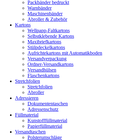
Packbänder bedruckt
Warnbänder
Maschinenbänder
Abroller & Zubehör
Kartons
Wellpapp-Faltkartons
Selbstklebende Kartons
Maxibriefkartons
Stülpdeckelkartons
Aufrichtekartons mit Automatikboden
Versandverpackung
Ordner-Versandkartons
Versandhülsen
Flaschenkartons
Stretchfolien
Stretchfolien
Abroller
Adressieren
Dokumententaschen
Adressenschutz
Füllmaterial
Kunstofffüllmaterial
Papierfüllmaterial
Versandtaschen
Polsterumschläge