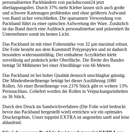
personalisierten Packbändern von packdiscount24 jetzt
überlappungsfrei. Durch 37% mehr Kleber lassen sich auch große
und schwere Kartonagen problemlos und ohne größeren Aufwand
von Band sicher verschließen. Die sparsamere Verwendung von
Packband führt zu einer optischen Aufwertung der Ware. Zusätzlich
ist das Band durch eine Aufdruck personalisierbar und präsentiert ihr
Unternehmen somit im besten Licht.
Das Packband ist mit einer Folienstärke von 32 µm maximal robust.
Die Folie besteht aus dem Kunststoff Polypropylen und ist dadurch
besonders widerstandsfähig. Der enthaltene Acrylkleber klebt
zuverlässig auf praktisch jeder Oberfläche. Die Breite des Bandes
beträgt 50 Millimeter bei einer Abrolllänge von 66 Metern.
Das Packband ist bei hoher Qualität dennoch unschlagbar günstig.
Die Mindestbestellmenge beträgt bei dieser Ausführung 1080
Rollen. Ab einer Bestellmenge von 2376 Stück gibt es weitere 13%
Preisnachlass. Geliefert werden die Rollen in Verpackungseinheiten
zu 36 Stück.
Durch den Druck im Sandwichverfahren (Die Folie wird bedruckt
bevor das Packband hergestellt wird) erreichen wir ein optimales
Druckergebnis. Unser topprint EXTRA ist angenehm sanft und leise
ablaufend.