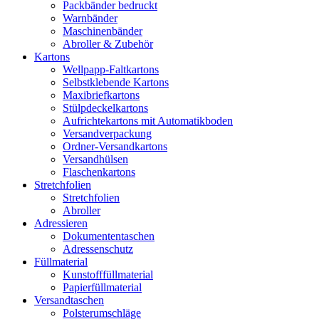
Packbänder bedruckt
Warnbänder
Maschinenbänder
Abroller & Zubehör
Kartons
Wellpapp-Faltkartons
Selbstklebende Kartons
Maxibriefkartons
Stülpdeckelkartons
Aufrichtekartons mit Automatikboden
Versandverpackung
Ordner-Versandkartons
Versandhülsen
Flaschenkartons
Stretchfolien
Stretchfolien
Abroller
Adressieren
Dokumententaschen
Adressenschutz
Füllmaterial
Kunstofffüllmaterial
Papierfüllmaterial
Versandtaschen
Polsterumschläge