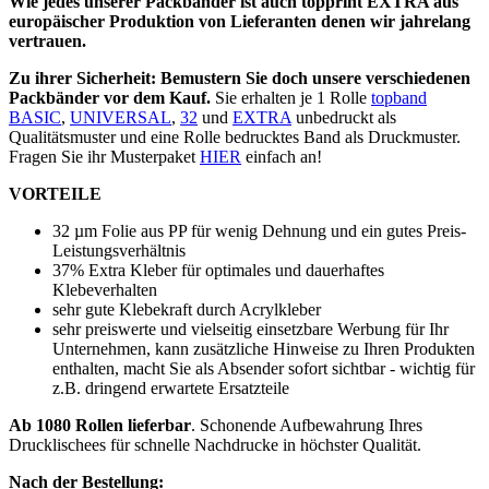
Wie jedes unserer Packbänder ist auch topprint EXTRA aus
europäischer Produktion von Lieferanten denen wir jahrelang
vertrauen.
Zu ihrer Sicherheit: Bemustern Sie doch unsere verschiedenen
Packbänder vor dem Kauf.
Sie erhalten je 1 Rolle
topband
BASIC
,
UNIVERSAL
,
32
und
EXTRA
unbedruckt als
Qualitätsmuster und eine Rolle bedrucktes Band als Druckmuster.
Fragen Sie ihr Musterpaket
HIER
einfach an!
VORTEILE
32 µm Folie aus PP für wenig Dehnung und ein gutes Preis-
Leistungsverhältnis
37% Extra Kleber für optimales und dauerhaftes
Klebeverhalten
sehr gute Klebekraft durch Acrylkleber
sehr preiswerte und vielseitig einsetzbare Werbung für Ihr
Unternehmen, kann zusätzliche Hinweise zu Ihren Produkten
enthalten, macht Sie als Absender sofort sichtbar - wichtig für
z.B. dringend erwartete Ersatzteile
Ab 1080 Rollen lieferbar
. Schonende Aufbewahrung Ihres
Drucklischees für schnelle Nachdrucke in höchster Qualität.
Nach der Bestellung: