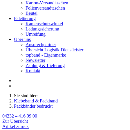
Karton-Versandtaschen
Folienversandtaschen
Beutel
Palettierung
Kantenschutzwinkel
Ladungssicherung
Umreifung
Über uns
Ansprechpartner
Übersicht Logistik Dienstleister
topband - Eigenmarke
Newsletter
Zahlung & Lieferung
Kontakt
Sie sind hier:
Klebeband & Packband
Packbänder bedruckt
04232 – 416 99 00
Zur Übersicht
Artikel zurück