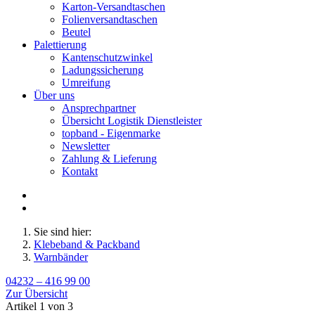
Karton-Versandtaschen
Folienversandtaschen
Beutel
Palettierung
Kantenschutzwinkel
Ladungssicherung
Umreifung
Über uns
Ansprechpartner
Übersicht Logistik Dienstleister
topband - Eigenmarke
Newsletter
Zahlung & Lieferung
Kontakt
Sie sind hier:
Klebeband & Packband
Warnbänder
04232 – 416 99 00
Zur Übersicht
Artikel 1 von 3