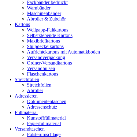
Packbänder bedruckt
Warnbänder
Maschinenbänder
Abroller & Zubehör
Kartons
Wellpapp-Faltkartons
Selbstklebende Kartons
Maxibriefkartons
Stülpdeckelkartons
Aufrichtekartons mit Automatikboden
Versandverpackung
Ordner-Versandkartons
Versandhülsen
Flaschenkartons
Stretchfolien
Stretchfolien
Abroller
Adressieren
Dokumententaschen
Adressenschutz
Füllmaterial
Kunstofffüllmaterial
Papierfüllmaterial
Versandtaschen
Polsterumschläge