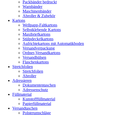
Packbänder bedruckt
Warnbänder
Maschinenbänder
Abroller & Zubehör
Kartons
Wellpapp-Faltkartons
Selbstklebende Kartons
Maxibriefkartons
Stülpdeckelkartons
Aufrichtekartons mit Automatikboden
Versandverpackung
Ordner-Versandkartons
Versandhülsen
Flaschenkartons
Stretchfolien
Stretchfolien
Abroller
Adressieren
Dokumententaschen
Adressenschutz
Füllmaterial
Kunstofffüllmaterial
Papierfüllmaterial
Versandtaschen
Polsterumschläge